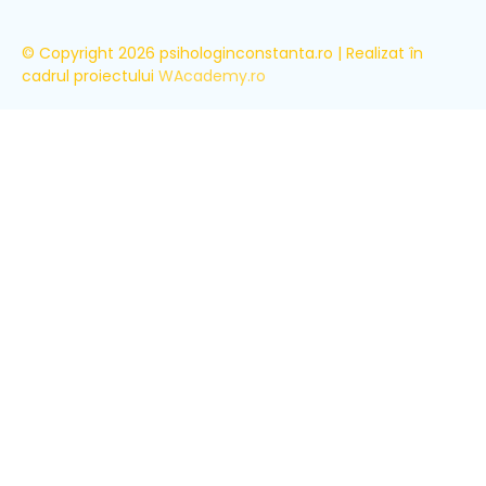
© Copyright 2026 psihologinconstanta.ro | Realizat în
cadrul proiectului
WAcademy.ro